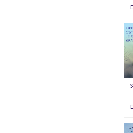
E
S
E