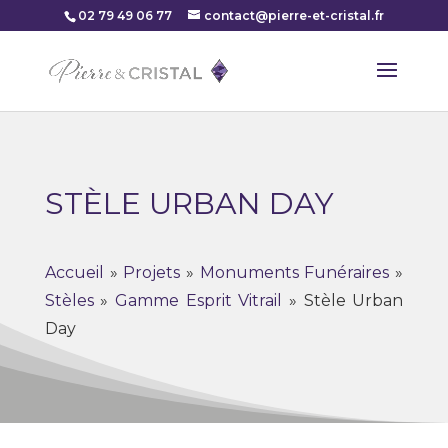
02 79 49 06 77
contact@pierre-et-cristal.fr
STÈLE URBAN DAY
Accueil
»
Projets
»
Monuments Funéraires
»
Stèles
»
Gamme Esprit Vitrail
»
Stèle Urban
Day