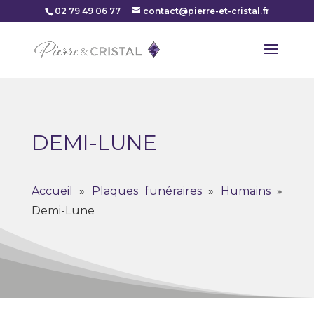
02 79 49 06 77
contact@pierre-et-cristal.fr
DEMI-LUNE
Accueil
»
Plaques funéraires
»
Humains
»
Demi-Lune