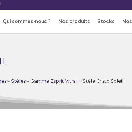
r
Qui sommes-nous ?
Nos produits
Stocks
Nos 
IL
res
»
Stèles
»
Gamme Esprit Vitrail
»
Stèle Cristo Soleil