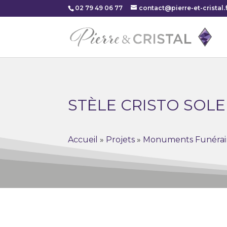
02 79 49 06 77
contact@pierre-et-cristal.f
STÈLE CRISTO SOLE
Accueil
»
Projets
»
Monuments Funérai