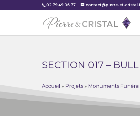
02 79 49 06 77
contact@pierre-et-cristal.f
SECTION 017 – BULL
Accueil
»
Projets
»
Monuments Funérai