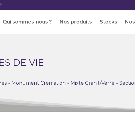
r
Qui sommes-nous ?
Nos produits
Stocks
Nos 
ES DE VIE
res
»
Monument Crémation
»
Mixte Granit/Verre
»
Sectio