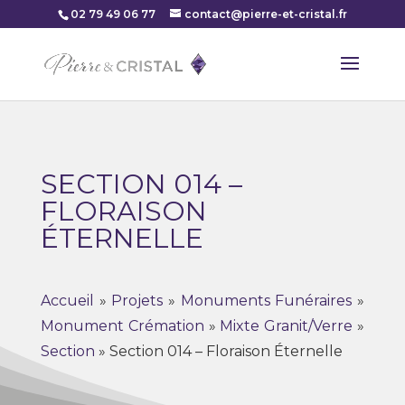
02 79 49 06 77
contact@pierre-et-cristal.fr
SECTION 014 –
FLORAISON
ÉTERNELLE
Accueil
»
Projets
»
Monuments Funéraires
»
Monument Crémation
»
Mixte Granit/Verre
»
Section
»
Section 014 – Floraison Éternelle