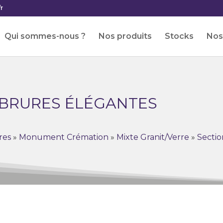
r
Qui sommes-nous ?
Nos produits
Stocks
Nos 
RBRURES ÉLÉGANTES
res
»
Monument Crémation
»
Mixte Granit/Verre
»
Sectio