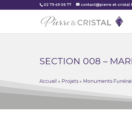
02 79 49 06 77
contact@pierre-et-cristal.f
SECTION 008 – MA
Accueil
»
Projets
»
Monuments Funérai