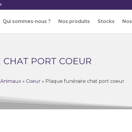
r
Qui sommes-nous ?
Nos produits
Stocks
Nos 
 CHAT PORT COEUR
»
Animaux
»
Coeur
»
Plaque funéraire chat port coeur