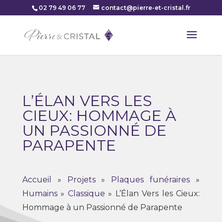
02 79 49 06 77
contact@pierre-et-cristal.fr
L’ÉLAN VERS LES
CIEUX: HOMMAGE À
UN PASSIONNÉ DE
PARAPENTE
Accueil
»
Projets
»
Plaques funéraires
»
Humains
»
Classique
»
L’Élan Vers les Cieux:
Hommage à un Passionné de Parapente