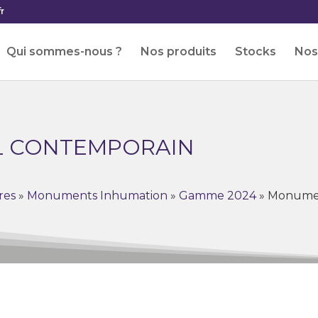
r
Qui sommes-nous ?
Nos produits
Stocks
Nos 
L CONTEMPORAIN
res
»
Monuments Inhumation
»
Gamme 2024
»
Monumen