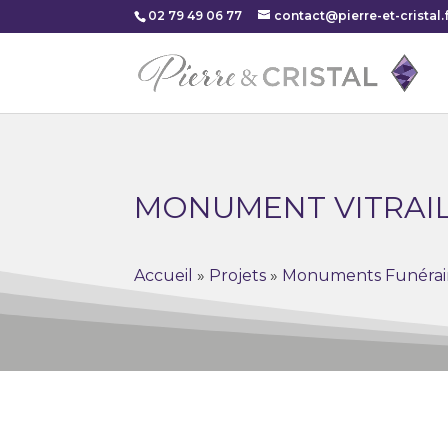
02 79 49 06 77
contact@pierre-et-cristal.f
MONUMENT VITRAI
Accueil
»
Projets
»
Monuments Funérai