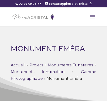
02 79 49 06 77
contact@pierre-et-cristal.fr
MONUMENT EMÉRA
Accueil
»
Projets
»
Monuments Funéraires
»
Monuments Inhumation
»
Gamme
Photographique
»
Monument Eméra