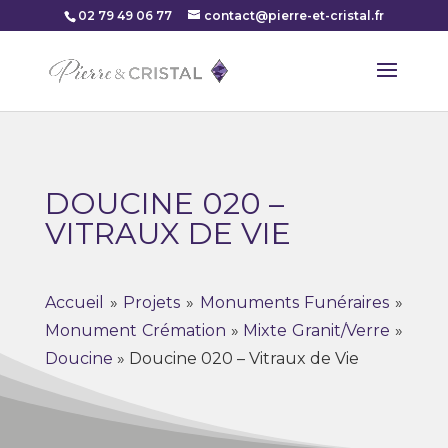
02 79 49 06 77
contact@pierre-et-cristal.fr
DOUCINE 020 –
VITRAUX DE VIE
Accueil
»
Projets
»
Monuments Funéraires
»
Monument Crémation
»
Mixte Granit/Verre
»
Doucine
»
Doucine 020 – Vitraux de Vie