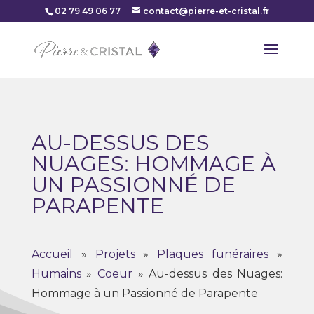
02 79 49 06 77
contact@pierre-et-cristal.fr
AU-DESSUS DES
NUAGES: HOMMAGE À
UN PASSIONNÉ DE
PARAPENTE
Accueil
»
Projets
»
Plaques funéraires
»
Humains
»
Coeur
»
Au-dessus des Nuages:
Hommage à un Passionné de Parapente